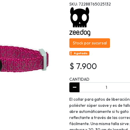
SKU: 72288765025132
Stock por sucursal
Agotado.
$ 7.900
CANTIDAD
El collar para gatos de liberació
poliéster súper suave y es de tall
abre automáticamente si tu gato s
reflectante a través de las corr
fácilmente. Una misma talla sirv
anchura x 20-30 cm de longitud.