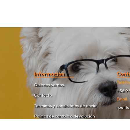
Información
Cont
Teléfo
Quiénes somos
+56 9 
Contacto
Email
Terminos y condiciónes de envío
rpatit
Política de cambio o devolución