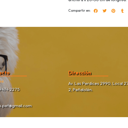
Compartir en:
acto
Dirección
no
Av. Las Perdices 2990, Local 27
9474 2275
2, Peñalolén.
as.pet@gmail.com