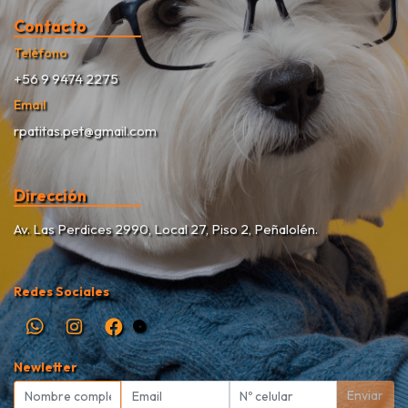
Contacto
Teléfono
+56 9 9474 2275
Email
rpatitas.pet@gmail.com
Dirección
Av. Las Perdices 2990, Local 27, Piso 2, Peñalolén.
Redes Sociales
Newletter
Enviar