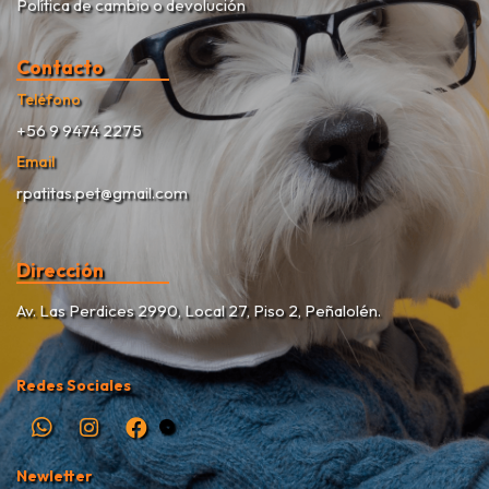
Política de cambio o devolución
Contacto
Teléfono
+56 9 9474 2275
Email
rpatitas.pet@gmail.com
Dirección
Av. Las Perdices 2990, Local 27, Piso 2, Peñalolén.
Redes Sociales
Newletter