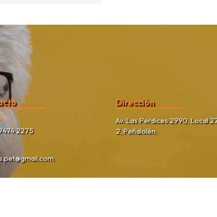
acto
Dirección
no
Av. Las Perdices 2990, Local 27
9474 2275
2, Peñalolén.
as.pet@gmail.com