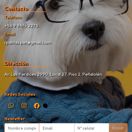
Contacto
Teléfono
+56 9 9474 2275
Email
rpatitas.pet@gmail.com
Dirección
Av. Las Perdices 2990, Local 27, Piso 2, Peñalolén.
Redes Sociales
Newletter
Enviar