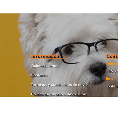
Información
Cont
Teléfo
Quiénes somos
+56 9 
Contacto
Email
Terminos y condiciónes de envío
rpatit
Política de cambio o devolución