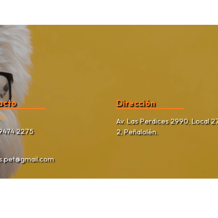
acto
Dirección
no
Av. Las Perdices 2990, Local 27
9474 2275
2, Peñalolén.
as.pet@gmail.com