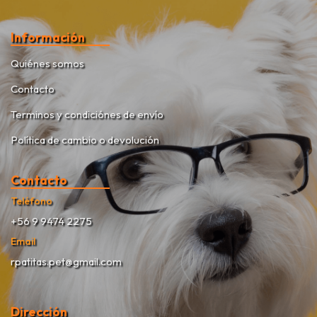
Información
Quiénes somos
Contacto
Terminos y condiciónes de envío
Política de cambio o devolución
Contacto
Teléfono
+56 9 9474 2275
Email
rpatitas.pet@gmail.com
Dirección