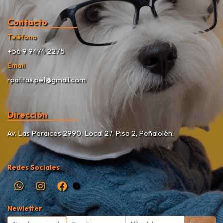
Contacto
Teléfono
+56 9 9474 2275
Email
rpatitas.pet@gmail.com
Dirección
Av. Las Perdices 2990, Local 27, Piso 2, Peñalolén.
Redes Sociales
Newletter