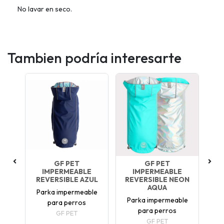
No lavar en seco.
Tambien podría interesarte
GF PET
GF PET
E
IMPERMEABLE
IMPERMEABLE
REVERSIBLE AZUL
REVERSIBLE NEON
R
AQUA
Parka impermeable
le
Parka impermeable
para perros
re
para perros
GF PET
GF PET