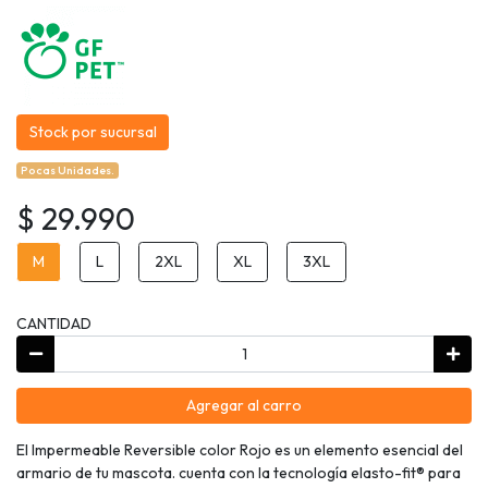
Stock por sucursal
Pocas Unidades.
$ 29.990
M
L
2XL
XL
3XL
CANTIDAD
Agregar al carro
El Impermeable Reversible color Rojo es un elemento esencial del
armario de tu mascota. cuenta con la tecnología elasto-fit® para